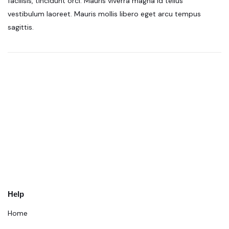
facilisis, tincidunt orci. Mauris viverra magna id tellus
vestibulum laoreet. Mauris mollis libero eget arcu tempus
sagittis.
Help
Home